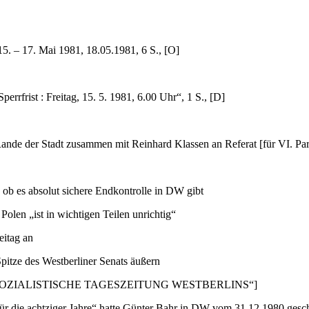
5. – 17. Mai 1981, 18.05.1981, 6 S., [O]
frist : Freitag, 15. 5. 1981, 6.00 Uhr“, 1 S., [D]
nde der Stadt zusammen mit Reinhard Klassen an Referat [für VI. Part
ob es absolut sichere Endkontrolle in DW gibt
olen „ist in wichtigen Teilen unrichtig“
eitag an
pitze des Westberliner Senats äußern
 „Lange SOZIALISTISCHE TAGESZEITUNG WESTBERLINS“]
ür die achtziger Jahre“ hatte Günter Bahr in DW vom 31.12.1980 gesch