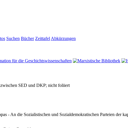
tos
Suchen
Bücher
Zeittafel
Abkürzungen
 zwischen SED und DKP; nicht foliiert
as - An die Sozialistischen und Sozialdemokratischen Parteien der kap