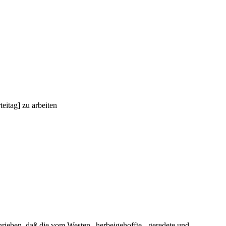
eitag] zu arbeiten
rieben, daß die vom Westen „herbeigehoffte, -geredete und -