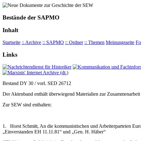
Bestände der SAPMO
Inhalt
Startseite
:: Archive
:: SAPMO
:: Ordner
:: Themen
Meinungsseite
Fo
Links
Bestand DY 30 / vorl. SED 26712
Der Aktenband enthält überwiegend Materialien zur Zusammenarbeit
Zur SEW sind enthalten:
1.
Horst Schmitt, An die kommunistischen und Arbeiterparteien Europ
„Einverstanden EH 11.11.81“ und „Gen. H. Häber“