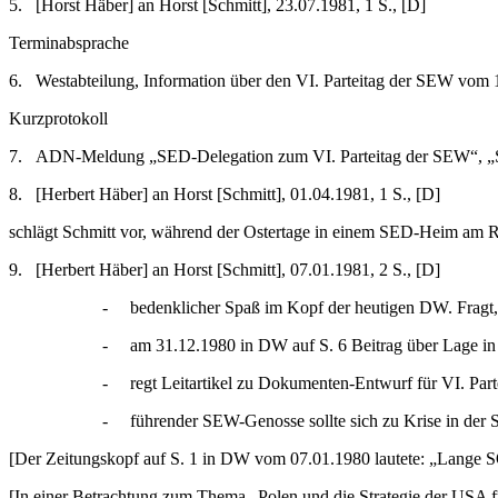
5.
[Horst Häber] an Horst [Schmitt], 23.07.1981, 1 S., [D]
Terminabsprache
6.
Westabteilung, Information über den VI. Parteitag der SEW vom 1
Kurzprotokoll
7.
ADN-Meldung „SED-Delegation zum VI. Parteitag der SEW“, „Sperr
8.
[Herbert Häber] an Horst [Schmitt], 01.04.1981, 1 S., [D]
schlägt Schmitt vor, während der Ostertage in einem SED-Heim am Ra
9.
[Herbert Häber] an Horst [Schmitt], 07.01.1981, 2 S., [D]
-
bedenklicher Spaß im Kopf der heutigen DW. Fragt, 
-
am 31.12.1980 in DW auf S. 6 Beitrag über Lage in P
-
regt Leitartikel zu Dokumenten-Entwurf für VI. Part
-
führender SEW-Genosse sollte sich zu Krise in der S
[Der Zeitungskopf auf S. 1 in DW vom 07.01.1980 lautete:
[In einer Betrachtung zum Thema „Polen und die Strategie der USA f