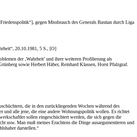
Friedenspolitik“], gegen Missbrauch des Generals Bastian durch Liga
heit“, 20.10.1981, 5 S., [O]
blemen der ‚Wahrheit’ und ihrer weiteren Profilierung als
Grünberg sowie Herbert Häber, Reinhard Klassen, Horst Pfalzgraf.
inzuschüchtern, die in den zurückliegenden Wochen während des
 und alle jene, die eine andere Wohnungspolitik wollen. Es richtet
erkschaftler sollen eingeschüchtert werden, die sich gegen die
 Gesicht usw. Man muß meines Erachtens die Dinge ausargumentieren und
hlshaber darstellen.“