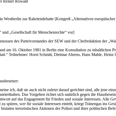
rer Reiner Rowald
 Westberlin zur Raketendebatte [Kongreß „Alternativen europäischer 
“ und „Gesellschaft für Menschenrechte“ vor]
enossen des Parteivorstandes der SEW und der Chefredaktion der „Wahr
d am 16. Oktober 1981 in Berlin eine Konsultation zu inhaltlichen Pro
statt.“ Teilnehmer: Horst Schmitt, Dietmar Ahrens, Hans Mahle, Heinz 
usbesetzer:
ne ich, daß sie auch nicht zuletzt darauf gerichtet sind, alle jene e
ierthaben. Das Vorgehen richtet sich natürlich gegen die Hausbesetzer
twort auf das Engagement für Frieden und soziale Interessen. Alle Gew
l zu spüren, wer für soziale Interessen eintritt, kriegt Tränengas ins
rutalen terroristischen Aktionen der Polizei und ihrer politischen Befe