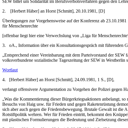
SEW bittet um Solidarität im Berufsverbotsverfahren gegen den Leh
2.
[Herbert Häber] an Horst [Schmitt], 20.10.1981, [D]
Überlegungen zur Vorgehensweise auf der Konferenz ab 23.10.1981 in
für Menschenrechte
[offenbar liegt hier eine Verwechslung von „Liga für Menschenrechte
3.
oA., Information über ein Konsultationsgespräch mit führenden G
„Entsprechend einer Vereinbarung mit dem Parteivorstand der SEW fan
volksverbundene sozialistische Tageszeitung der SEW in Westberlin 
Wortlaut
4.
[Herbert Häber] an Horst [Schmitt], 24.09.1981, 1 S., [D],
verlangt offensivere Argumentation zu Vorgehen der Polizei gegen Ha
„Was die Kommentierung dieser Bürgerkriegsaktionen anbelangt, so mei
Besuchs von Haig usw. für Frieden und gegen Raketenrüstung demonstr
sich aber auch gegen die Friedensbewegung. Brutale Gewalt ist die An
Rotstiftpolitik wehren. Wer für Frieden eintritt, bekommt den Knüppe
mit plastischen Formulierungen die Bedeutung und Zielsetzung dieser b