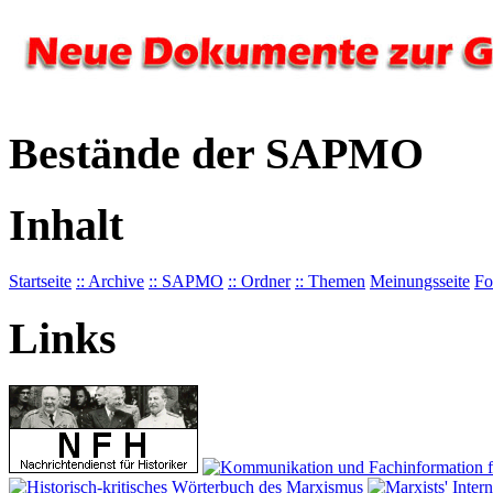
Bestände der SAPMO
Inhalt
Startseite
:: Archive
:: SAPMO
:: Ordner
:: Themen
Meinungsseite
Fo
Links